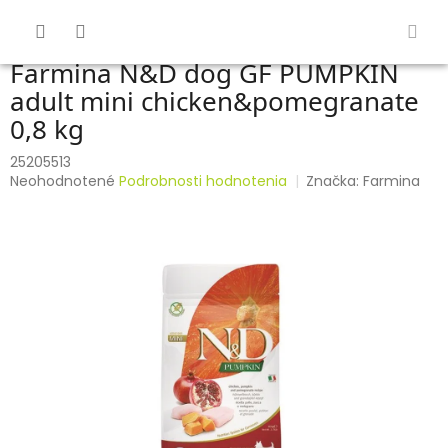
Prejsť
na
obsah
Farmina N&D dog GF PUMPKIN
adult mini chicken&pomegranate
0,8 kg
25205513
Priemerné
Neohodnotené
Podrobnosti hodnotenia
Značka:
Farmina
hodnotenie
produktu
je
0,0
z
5
hviezdičiek.