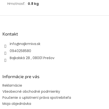
Hmotnosť
:
0.8 kg
Z
á
p
ä
Kontakt
t
info
@
najkrmiva.sk
i
e
0940258580
Bajkalská 28 , 08001 Prešov
Informácie pre vás
Reklamácie
Všeobecné obchodné podmienky
Poučenie o uplatnení práva spotrebiteľa
Moja objednávka