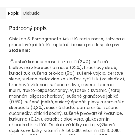
Popis
Diskusia
Podrobný popis
Chicken & Pomegranate Adult Kuracie mäso, tekvica a
granátové jablká. Kompletné krmivo pre dospelé psy.
Zloženie:
Čerstvé kuracie mäso bez kostí (24%), sušená
bielkovina z kuracieho mäsa (22%), hrachový škrob,
kurací tuk, sušená tekvica (5%), sušené vajcia, čerstvé
slede, sušená bielkovina zo sleďov, rybí tuk (zo sleďov),
hrachová vláknina, sušená mrkva, sušená lucerna,
inulín, frukto-oligosacharidy, výťažok z kvasníc (zdroj
mannán-oligosacharidov), sušené granátové jablká
(0,5%), sušené jablká, sušený špenát, plevy a semiačka
skorocelu (0,3%), sušené sladké pomaranče, sušené
čučoriedky, chlorid sodný, sušené pivovarské kvasnice,
kurkuma (0,2%), extrakt z aloe vera, glukozamín,
chondroitín sulfát. Doplnkové látky na kg: Výživové
doplnkové látky: vitamín A 15000IU; vitamín D3 1500IU;