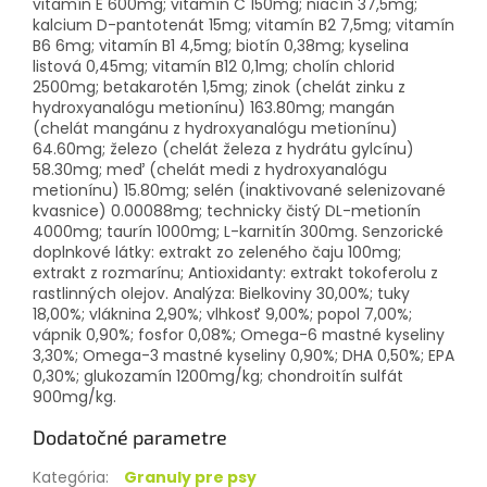
vitamín E 600mg; vitamín C 150mg; niacín 37,5mg;
kalcium D-pantotenát 15mg; vitamín B2 7,5mg; vitamín
B6 6mg; vitamín B1 4,5mg; biotín 0,38mg; kyselina
listová 0,45mg; vitamín B12 0,1mg; cholín chlorid
2500mg; betakarotén 1,5mg; zinok (chelát zinku z
hydroxyanalógu metionínu) 163.80mg; mangán
(chelát mangánu z hydroxyanalógu metionínu)
64.60mg; železo (chelát železa z hydrátu gylcínu)
58.30mg; meď (chelát medi z hydroxyanalógu
metionínu) 15.80mg; selén (inaktivované selenizované
kvasnice) 0.00088mg; technicky čistý DL-metionín
4000mg; taurín 1000mg; L-karnitín 300mg. Senzorické
doplnkové látky: extrakt zo zeleného čaju 100mg;
extrakt z rozmarínu; Antioxidanty: extrakt tokoferolu z
rastlinných olejov. Analýza: Bielkoviny 30,00%; tuky
18,00%; vláknina 2,90%; vlhkosť 9,00%; popol 7,00%;
vápnik 0,90%; fosfor 0,08%; Omega-6 mastné kyseliny
3,30%; Omega-3 mastné kyseliny 0,90%; DHA 0,50%; EPA
0,30%; glukozamín 1200mg/kg; chondroitín sulfát
900mg/kg.
Dodatočné parametre
Kategória
:
Granuly pre psy