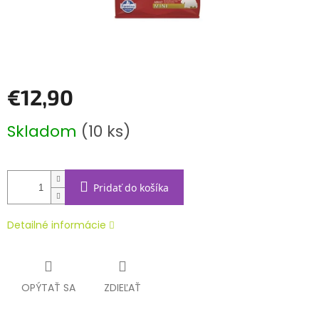
€12,90
Jednotková
Skladom
(10 ks)
cena:
Pridať do košíka
Detailné informácie
OPÝTAŤ SA
ZDIEĽAŤ