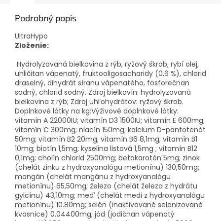
Podrobný popis
UltraHypo
Zloženie:
Hydrolyzovaná bielkovina z rýb, ryžový škrob, rybí olej,
uhličitan vápenatý, fruktooligosacharidy (0,6 %), chlorid
draselný, dihydrát síranu vápenatého, fosforečnan
sodný, chlorid sodný. Zdroj bielkovín: hydrolyzovaná
bielkovina z rýb; Zdroj uhľohydrátov: ryžový škrob.
Doplnkové látky na kg:Výživové doplnkové látky:
vitamín A 22000IU; vitamín D3 1500IU; vitamín E 600mg;
vitamín C 300mg; niacín 150mg; kalcium D-pantotenát
50mg; vitamín B2 20mg; vitamín B6 8,1mg; vitamín B1
10mg; biotín 1,5mg; kyselina listová 1,5mg ; vitamín B12
0,1mg; cholín chlorid 2500mg; betakarotén 5mg; zinok
(chelát zinku z hydroxyanalógu metionínu) 130,50mg;
mangán (chelát mangánu z hydroxyanalógu
metionínu) 65,50mg; železo (chelát železa z hydrátu
gylcínu) 43,10mg; meď (chelát medi z hydroxyanalógu
metionínu) 10.80mg; selén (inaktivované selenizované
kvasnice) 0.04400mg; jód (jodičnan vápenatý