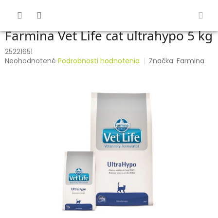
Prejsť
na
obsah
Farmina Vet Life cat ultrahypo 5 kg
25221651
Priemerné
Neohodnotené
Podrobnosti hodnotenia
Značka:
Farmina
hodnotenie
produktu
je
0,0
z
5
hviezdičiek.