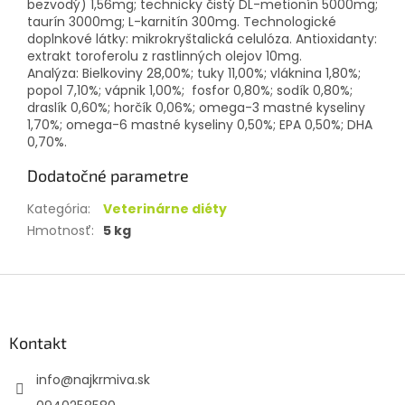
bezvodý) 1,56mg; technicky čistý DL-metionín 5000mg;
taurín 3000mg; L-karnitín 300mg. Technologické
doplnkové látky: mikrokryštalická celulóza. Antioxidanty:
extrakt toroferolu z rastlinných olejov 10mg.
Analýza: Bielkoviny 28,00%; tuky 11,00%; vláknina 1,80%;
popol 7,10%; vápnik 1,00%; fosfor 0,80%; sodík 0,80%;
draslík 0,60%; horčík 0,06%; omega-3 mastné kyseliny
1,70%; omega-6 mastné kyseliny 0,50%; EPA 0,50%; DHA
0,70%.
Dodatočné parametre
Kategória
:
Veterinárne diéty
Hmotnosť
:
5 kg
Z
á
p
ä
Kontakt
t
info
@
najkrmiva.sk
i
e