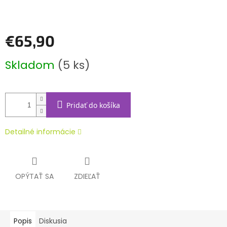
€65,90
Jednotková
Skladom
(5 ks)
cena:
Pridať do košíka
Detailné informácie
OPÝTAŤ SA
ZDIEĽAŤ
Popis
Diskusia