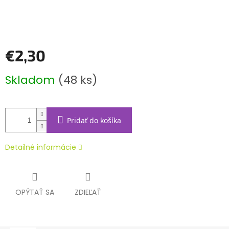
€2,30
Jednotková
Skladom
(48 ks)
cena:
Pridať do košíka
Detailné informácie
OPÝTAŤ SA
ZDIEĽAŤ