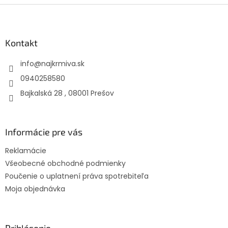
Z
á
p
ä
Kontakt
t
info
@
najkrmiva.sk
i
e
0940258580
Bajkalská 28 , 08001 Prešov
Informácie pre vás
Reklamácie
Všeobecné obchodné podmienky
Poučenie o uplatnení práva spotrebiteľa
Moja objednávka
Prihlásenie