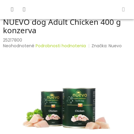
Prejsť
na
obsah
NUEVO dog Adult Chicken 400 g
konzerva
25217800
Priemerné
Neohodnotené
Podrobnosti hodnotenia
Značka:
Nuevo
hodnotenie
produktu
je
0,0
z
5
hviezdičiek.