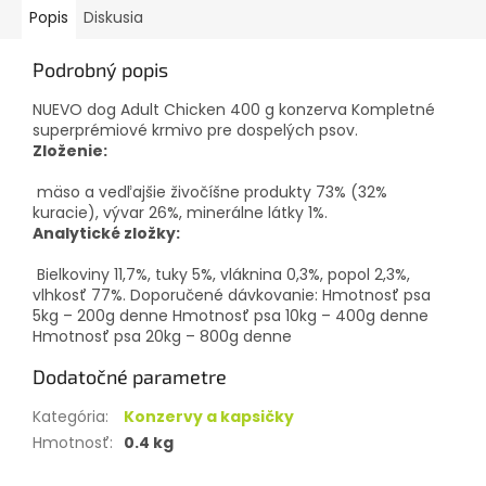
Popis
Diskusia
Podrobný popis
NUEVO dog Adult Chicken 400 g konzerva Kompletné
superprémiové krmivo pre dospelých psov.
Zloženie:
mäso a vedľajšie živočíšne produkty 73% (32%
kuracie), vývar 26%, minerálne látky 1%.
Analytické zložky:
Bielkoviny 11,7%, tuky 5%, vláknina 0,3%, popol 2,3%,
vlhkosť 77%. Doporučené dávkovanie: Hmotnosť psa
5kg – 200g denne Hmotnosť psa 10kg – 400g denne
Hmotnosť psa 20kg – 800g denne
Dodatočné parametre
Kategória
:
Konzervy a kapsičky
Hmotnosť
:
0.4 kg